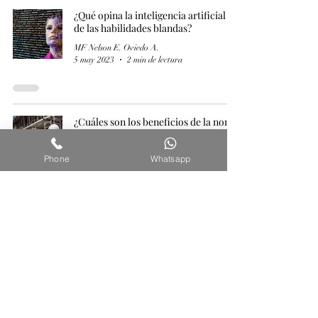
¿Qué opina la inteligencia artificial IA
de las habilidades blandas?
MF Nelson E. Oviedo A.
5 may 2023
2 min de lectura
¿Cuáles son los beneficios de la nom
035 STPS 2018 para los trabajadores?
MF Nelson E. Oviedo A.
Phone
Whatsapp
4 may 2023
1 min de lectura
¿Cuáles son los beneficios de la nom
035 stps 2018 para las empresas?
MF Nelson E. Oviedo A.
3 may 2023
1 min de lectura