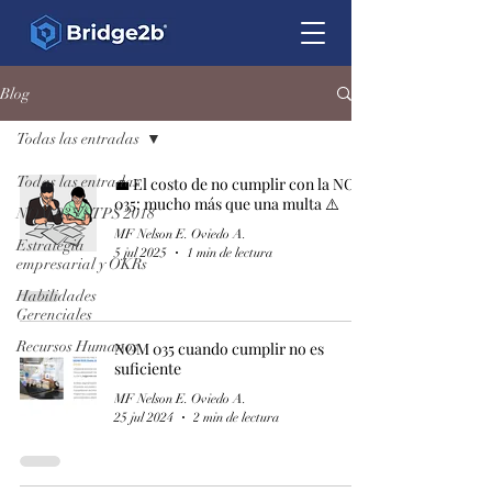
Blog
Todas las entradas
Todas las entradas
💼 El costo de no cumplir con la NOM
035: mucho más que una multa ⚠️
NOM 035 STPS 2018
MF Nelson E. Oviedo A.
Estrategia
5 jul 2025
1 min de lectura
empresarial y OKRs
Habilidades
Gerenciales
Recursos Humanos
NOM 035 cuando cumplir no es
suficiente
MF Nelson E. Oviedo A.
25 jul 2024
2 min de lectura