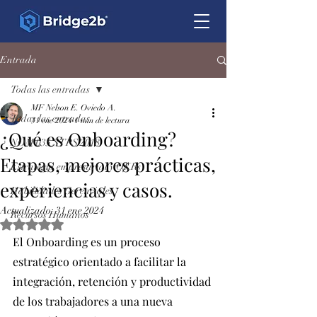
Entrada
Todas las entradas
MF Nelson E. Oviedo A.
Todas las entradas
31 ene 2024
1 min de lectura
¿Qué es Onboarding?
NOM 035 STPS 2018
Etapas, mejores prácticas,
Estrategia empresarial y OKRs
experiencias y casos.
Habilidades Gerenciales
Actualizado:
31 ene 2024
Recursos Humanos
Obtuvo NaN de 5 estrellas.
El Onboarding es un proceso 
estratégico orientado a facilitar la 
integración, retención y productividad 
de los trabajadores a una nueva 