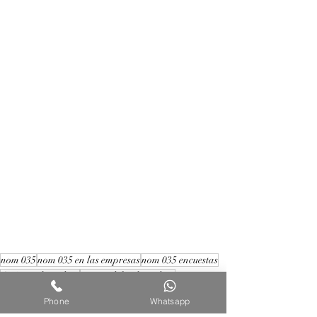
nom 035
nom 035 en las empresas
nom 035 encuestas
Qué es onboarding
etapas del onboarding
mejores prácticas onboarding
Phone
Whatsapp
factores de riesgo psicosocial